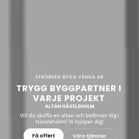
STRÖBERG BYGG VÅNGA AB
TRYGG BYGGPARTNER I
VARJE PROJEKT
ALTAN HÄSSLEHOLM
Vill du skaffa en altan och befinner dig i
Hässleholm? Vi hjälper dig!
Få offert
Våra tjänster